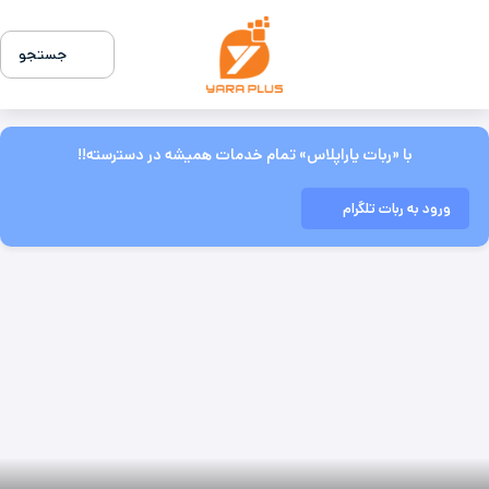
جستجو
با «ربات یاراپلاس» تمام خدمات همیشه در دسترسته!!
ورود به ربات تلگرام