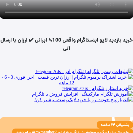
خرید بازدید لایو اینستاگرام واقعی 100% ایرانی ✔️ ارزان با ارسال
آنی
پشتیبانی ۲۴ ساعته
برای مشاوره یا پیگیری سفارش در تلگرام به آیدی mymember7@ پیام دهید