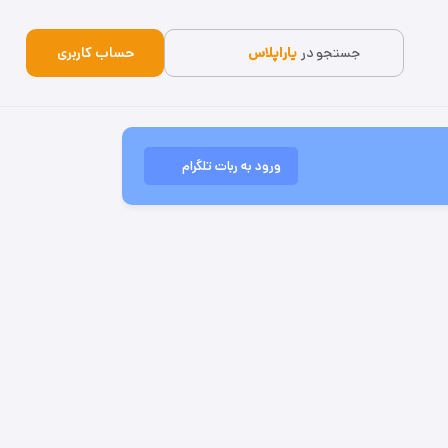
جستجو در
یاراپلاس
حساب کاربری
ورود به ربات تلگرام