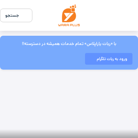
جستجو
با «ربات یاراپلاس» تمام خدمات همیشه در دسترسته!!
ورود به ربات تلگرام