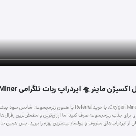
کسیژن ماینر 🛸 ایردراپ ربات تلگرامی Oxygen Miner
خرید زیرمجموعه برای ربات ایردراپ Oxygen Miner، با خرید Referral‌ یا ه
برای جذب زیرمجموعه صرف کنید! ما ارزان‌ترین و مطمئن‌ترین رفرال‌ها را
ن از ایردراپ‌های معروف و پولساز بیشترین بهره را ببرید. پس همین حالا