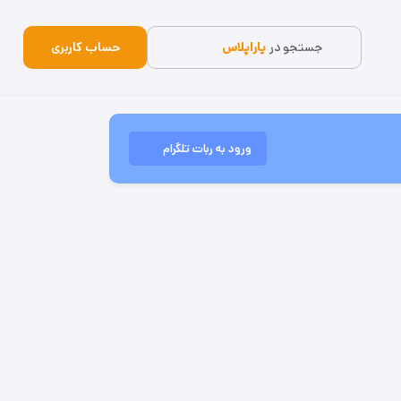
جستجو در
یاراپلاس
حساب کاربری
ورود به ربات تلگرام