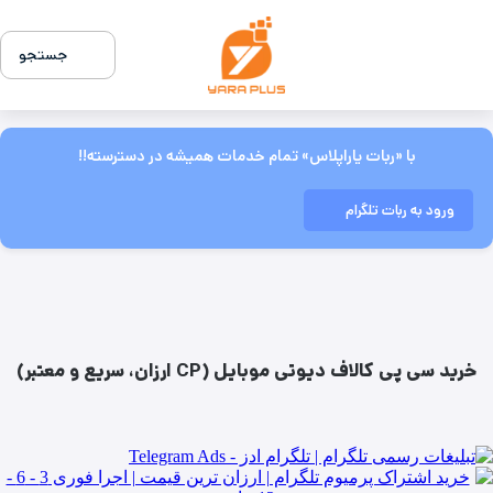
جستجو
با «ربات یاراپلاس» تمام خدمات همیشه در دسترسته!!
ورود به ربات تلگرام
خرید سی پی کالاف دیوتی موبایل (CP ارزان، سریع و معتبر)