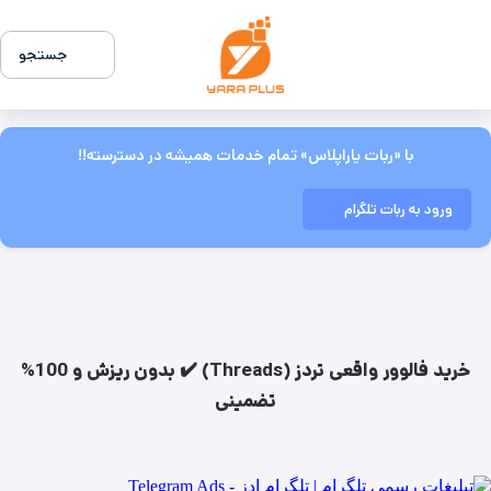
جستجو
با «ربات یاراپلاس» تمام خدمات همیشه در دسترسته!!
ورود به ربات تلگرام
خرید فالوور واقعی تردز (Threads) ✔️ بدون ریزش و 100%
تضمینی