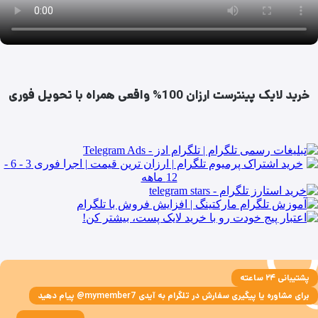
خرید لایک پینترست ارزان 100% واقعی همراه با تحویل فوری
پشتیبانی ۲۴ ساعته
برای مشاوره یا پیگیری سفارش در تلگرام به آیدی mymember7@ پیام دهید