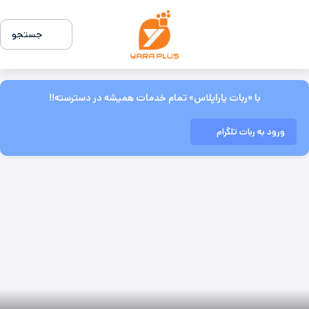
جستجو
با «ربات یاراپلاس» تمام خدمات همیشه در دسترسته!!
ورود به ربات تلگرام