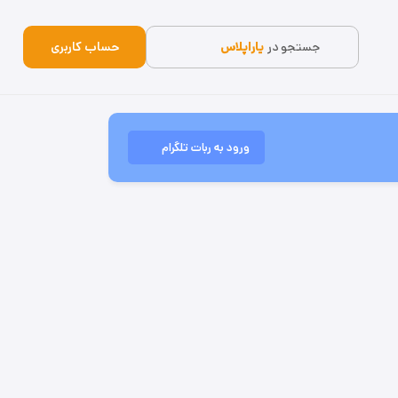
جستجو در
یاراپلاس
حساب کاربری
ورود به ربات تلگرام