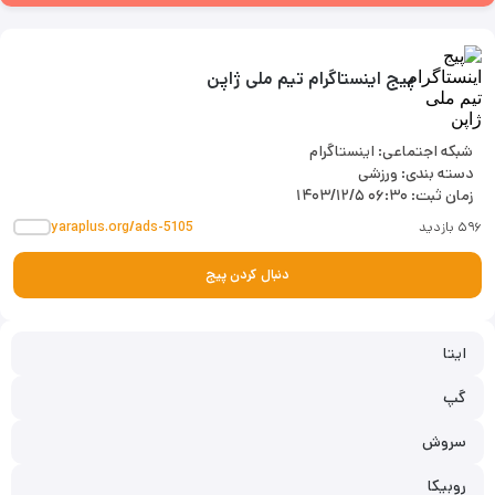
پیج اینستاگرام تیم ملی ژاپن
شبکه اجتماعی: اینستاگرام
دسته بندی: ورزشی
زمان ثبت:
۱۴۰۳/۱۲/۵ ۰۶:۳۰
۵۹۶ بازدید
yaraplus.org/ads-5105
دنبال کردن پیج
ایتا
گپ
سروش
روبیکا