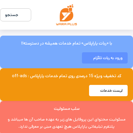
جستجو
با «ربات یاراپلاس» تمام خدمات همیشه در دسترسته!!
ورود به ربات تلگرام
کد تخفیف ویژه 15 درصدی روی تمام خدمات یاراپلاس : off-ads
لیست خدمات
سلب مسئولیت
مسئولیت محتوای این پروفایل های زیر به عهده صاحب آن ها میباشد و
پلتفرم تبلیغاتی یاراپلاس هیچ تعهدی مبنی بر معرفی ندارد.