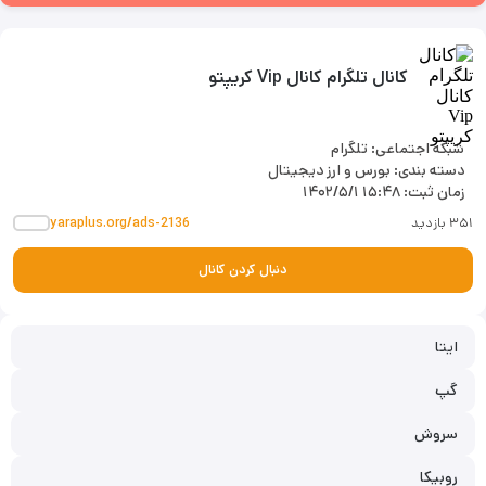
کانال تلگرام کانال Vip کریپتو
شبکه اجتماعی: تلگرام
دسته بندی: بورس و ارز دیجیتال
زمان ثبت:
۱۴۰۲/۵/۱ ۱۵:۴۸
۳۵۱ بازدید
yaraplus.org/ads-2136
دنبال کردن کانال
ایتا
گپ
سروش
روبیکا