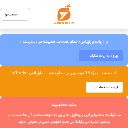
جستجو
با «ربات یاراپلاس» تمام خدمات همیشه در دسترسته!!
ورود به ربات تلگرام
کد تخفیف ویژه 15 درصدی روی تمام خدمات یاراپلاس : off-ads
لیست خدمات
سلب مسئولیت
مسئولیت محتوای این پروفایل های زیر به عهده صاحب آن ها میباشد و
پلتفرم تبلیغاتی یاراپلاس هیچ تعهدی مبنی بر معرفی ندارد.