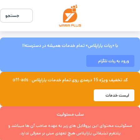
جستجو
با «ربات یاراپلاس» تمام خدمات همیشه در دسترسته!!
ورود به ربات تلگرام
کد تخفیف ویژه 15 درصدی روی تمام خدمات یاراپلاس : off-ads
لیست خدمات
سلب مسئولیت
مسئولیت محتوای این پروفایل های زیر به عهده صاحب آن ها میباشد و
پلتفرم تبلیغاتی یاراپلاس هیچ تعهدی مبنی بر معرفی ندارد.