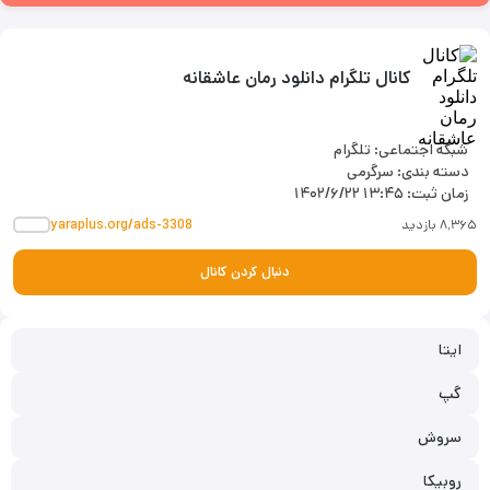
کانال تلگرام دانلود رمان عاشقانه
شبکه اجتماعی: تلگرام
دسته بندی: سرگرمی
زمان ثبت:
۱۴۰۲/۶/۲۲ ۱۳:۴۵
۸٬۳۶۵ بازدید
yaraplus.org/ads-3308
دنبال کردن کانال
ایتا
گپ
سروش
روبیکا