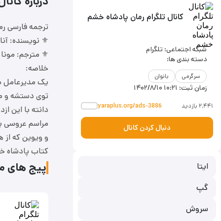
درباره کانا
کانال تلگرام رمان پادشاه خشم
ترجمه فارسی رمان پاد
⚜ نویسنده: آنا
شبکه اجتماعی: تلگرام
⚜ مترجم: مونا 
دسته بندی ها:
خلاصه:
سرگرمی
بانوان
یک مدیرعامل می
زمان ثبت:
۱۴۰۲/۸/۱۰ ۱۰:۲۱
توی دستشه و می 
۲٬۴۴۱ بازدید
yaraplus.org/ads-3886
دانته با این از
مراسم عروسی به
دنبال کردن کانال
و ویوین که از هم
کتاب پادشاه خشم 
پیج های مر
ایتا
گپ
سروش