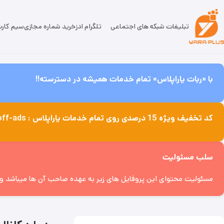
تبلیغات شبکه های اجتماعی
تلگرام ادز
خرید شماره مجازی
سیم کار
با «ربات یاراپلاس» تمام خدمات همیشه در دسترسته!!
کد تخفیف ویژه 15 درصدی روی تمام خدمات یاراپلاس : off-ads
سلب مسئولیت
مسئولیت محتوای این پروفایل های زیر به عهده صاحب آن ها میباشد و پل