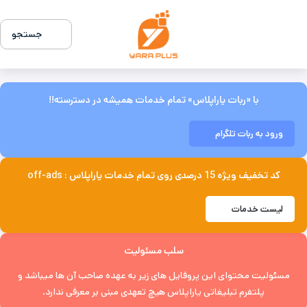
جستجو
با «ربات یاراپلاس» تمام خدمات همیشه در دسترسته!!
ورود به ربات تلگرام
کد تخفیف ویژه 15 درصدی روی تمام خدمات یاراپلاس : off-ads
لیست خدمات
سلب مسئولیت
مسئولیت محتوای این پروفایل های زیر به عهده صاحب آن ها میباشد و
پلتفرم تبلیغاتی یاراپلاس هیچ تعهدی مبنی بر معرفی ندارد.