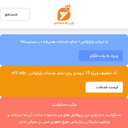
جستجو
با «ربات یاراپلاس» تمام خدمات همیشه در دسترسته!!
ورود به ربات تلگرام
کد تخفیف ویژه 15 درصدی روی تمام خدمات یاراپلاس : off-ads
لیست خدمات
سلب مسئولیت
مسئولیت محتوای این پروفایل های زیر به عهده صاحب آن ها میباشد و
پلتفرم تبلیغاتی یاراپلاس هیچ تعهدی مبنی بر معرفی ندارد.