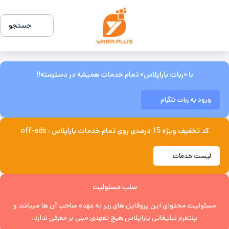
جستجو
با «ربات یاراپلاس» تمام خدمات همیشه در دسترسته!!
ورود به ربات تلگرام
کد تخفیف ویژه 15 درصدی روی تمام خدمات یاراپلاس : off-ads
لیست خدمات
سلب مسئولیت
مسئولیت محتوای این پروفایل های زیر به عهده صاحب آن ها میباشد و
پلتفرم تبلیغاتی یاراپلاس هیچ تعهدی مبنی بر معرفی ندارد.