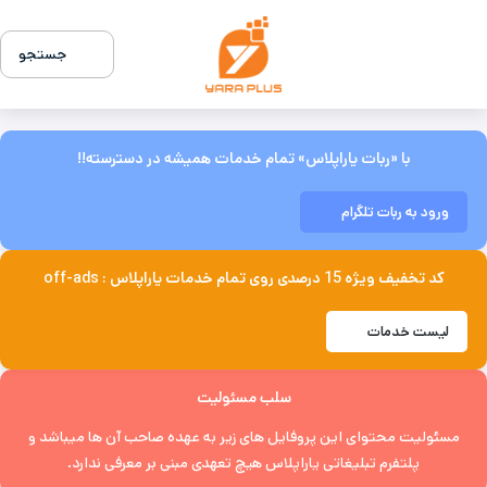
جستجو
با «ربات یاراپلاس» تمام خدمات همیشه در دسترسته!!
ورود به ربات تلگرام
کد تخفیف ویژه 15 درصدی روی تمام خدمات یاراپلاس : off-ads
لیست خدمات
سلب مسئولیت
مسئولیت محتوای این پروفایل های زیر به عهده صاحب آن ها میباشد و
پلتفرم تبلیغاتی یاراپلاس هیچ تعهدی مبنی بر معرفی ندارد.