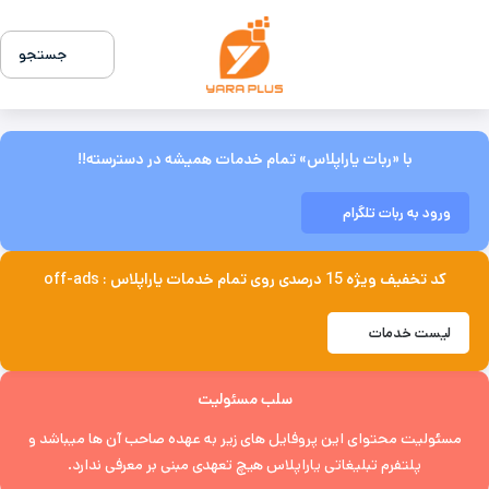
جستجو
با «ربات یاراپلاس» تمام خدمات همیشه در دسترسته!!
ورود به ربات تلگرام
کد تخفیف ویژه 15 درصدی روی تمام خدمات یاراپلاس : off-ads
لیست خدمات
سلب مسئولیت
مسئولیت محتوای این پروفایل های زیر به عهده صاحب آن ها میباشد و
پلتفرم تبلیغاتی یاراپلاس هیچ تعهدی مبنی بر معرفی ندارد.