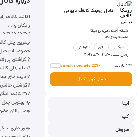
درباره کانا
کانال روبیکا کالاف دیوتی
اکانت کالاف رای
رایگان و....
شبکه اجتماعی: روبیکا
???? ?? ????
دسته بندی ها:
بهترین چنل کالا
سرگرمی
بازی
تکنولوژی
خصوصیات چنل
زمان ثبت:
۱۴۰۲/۵/۷ ۱۴:۲۰
? گزاشتن پروف 
۹۴۷ بازدید
yaraplus.org/ads-2237
?فیلم های کالا
?ادیت های جذا
دنبال کردن کانال
?گزاشتن چالش 
???اکانت رایگا
به بهترین چنل 
ایتا
همین الان عضو 
گپ
هنوز داری میخو
سروش
تازه به ۱۰۰نفر برسیم هرروز اکانت رایگان میزارم?❤️