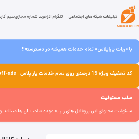
تبلیغات شبکه های اجتماعی
تلگرام ادز
خرید شماره مجازی
سیم کار
با «ربات یاراپلاس» تمام خدمات همیشه در دسترسته!!
کد تخفیف ویژه 15 درصدی روی تمام خدمات یاراپلاس : off-ads
سلب مسئولیت
مسئولیت محتوای این پروفایل های زیر به عهده صاحب آن ها میباشد و پل