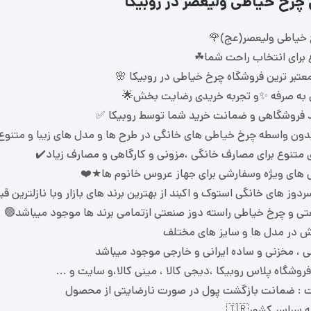
ل چرخ خیاطی ولیعصر در روبیکا
 خیاطی ولیعصر(عج)🌹
 برای انتخاب راحت شما☘
عتبر ترین فروشگاه چرخ خیاطی در روبیکا 🌸
به صرفه ✨و تجربه خریدی رضایت بخش🌟
د فروشگاهی و ضمانت خرید شما توسط روبیکا ✅
دون واسطه چرخ خیاطی های خانگی در طرح ها و مدل های زیبا و متنوع
متنوع برای مصارف خانگی ،مزونی و کارگاهی و مصارف زیاد✔️
های ویژه وسفارشی برای جهاز عروس خانوم ها★❤️
وز های خانگی استوک و اکبند از بهترین برند های بازار وبا نازلترین ق
ی و چرخ خیاطی راسته دوز صنعتی ازتمامی برند ها موجود میباشد🟢
ش در مدل ها و سایز های مختلف
ی ، مخزنی و ساده ایرانی و خارجی موجود میباشد
روشگاه پلاس روبیکا ،دیجی کالا ، مینی کالا،و سایت و ...
 : ضمانت بازگشت پول در صورت نارضایتی از محصول
سراسر کشور🇮🇷