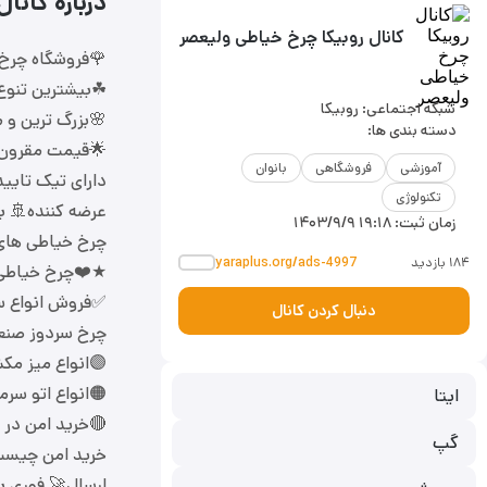
درباره کانا
کانال روبیکا چرخ خیاطی ولیعصر
🌹فروشگاه چرخ
☘بیشترین تنوع
شبکه اجتماعی: روبیکا
🌸بزرگ ترین و م
دسته بندی ها:
🌟قیمت مقرون 
آموزشی
فروشگاهی
بانوان
دارای تیک تایی
تکنولوژی
عرضه کننده🚢 ب
زمان ثبت:
۱۴۰۳/۹/۹ ۱۹:۱۸
چرخ خیاطی های 
۱۸۴ بازدید
yaraplus.org/ads-4997
★❤️چرخ خیاطی 
✅فروش انواع سرد
دنبال کردن کانال
چرخ سردوز صنعت
🟣انواع میز مک
🟠انواع اتو سرم
ایتا
🔴خرید امن در ف
گپ
خرید امن چیست
ارسال🚀 فوری به 