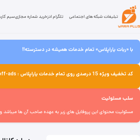
تبلیغات شبکه های اجتماعی
تلگرام ادز
خرید شماره مجازی
سیم کار
با «ربات یاراپلاس» تمام خدمات همیشه در دسترسته!!
کد تخفیف ویژه 15 درصدی روی تمام خدمات یاراپلاس : off-ads
سلب مسئولیت
مسئولیت محتوای این پروفایل های زیر به عهده صاحب آن ها میباشد و پل