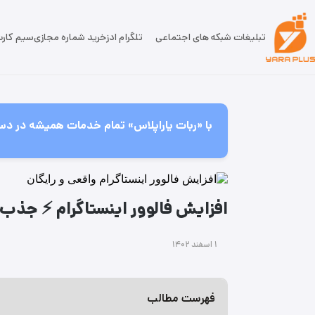
تبلیغات شبکه های اجتماعی
تلگرام ادز
خرید شماره مجازی
سیم کار
با «ربات یاراپلاس» تمام خدمات همیشه در دس
افزایش فالوور اینستاگرام ⚡ جذب فال
۱ اسفند ۱۴۰۲
فهرست مطالب