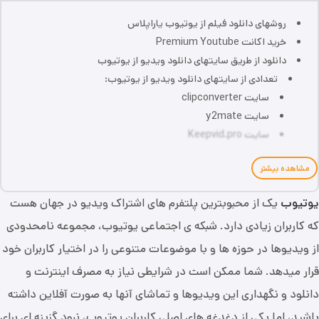
روشهای دانلود فیلم از یوتیوب یاراپلاس
خرید اکانت Premium Youtube
دانلود از طریق سایتهای دانلود ویدیو از یوتیوب
تعدادی از سایتهای دانلود ویدیو از یوتیوب:
سایت clipconverter
سایت y2mate
سایت Keepvid.pro
مشاهده بیشتر
یوتیوب
یک از محبوبترین پلتفرم های اشتراک ویدیو در جهان هست
که کاربران زیادی دارد. شبکه ی اجتماعی یوتیوب، مجموعه نامحدودی
از ویدیوها در حوزه ها و با موضوعات متنوعی را در اختیار کاربران خود
قرار میدهد. شما ممکن است در شرایطی نیاز به مصرف اینترنت و
دانلود و نگهداری این ویدیوها و تماشای آنها به صورت آفلاین داشته
باشید، اما یکی از دغدغه های اصلی کاربران یوتیوب، نبود گزینه ای برای