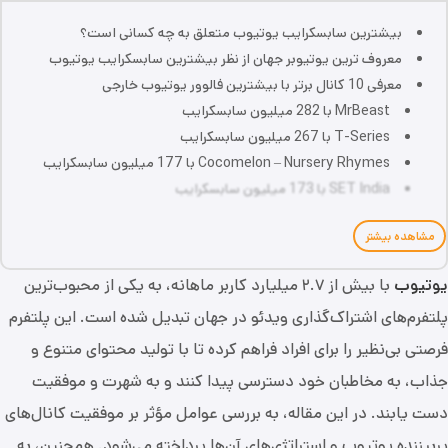
بیشترین سابسکرایب یوتیوب متعلق به چه کسانی است؟
معروف ترین یوتیوبر جهان از نظر بیشترین سابسکرایب یوتیوب
معرفی 10 کانال برتر با بیشترین فالوور یوتیوب خارجی
MrBeast با 282 میلیون سابسکرایب
T-Series با 267 میلیون سابسکرایب
Cocomelon – Nursery Rhymes با 177 میلیون سابسکرایب
SET India با 173 میلیون سابسکرایب
مشاهده بیشتر
یوتیوب
با بیش از ۲.۷ میلیارد کاربر ماهانه، به یکی از محبوب‌ترین
پلتفرم‌های اشتراک‌گذاری ویدئو در جهان تبدیل شده است. این پلتفرم
فرصتی بی‌نظیر را برای افراد فراهم کرده تا با تولید محتوای متنوع و
جذاب، به مخاطبان خود دسترسی پیدا کنند و به شهرت و موفقیت
دست یابند. در این مقاله، به بررسی عوامل مؤثر بر موفقیت کانال‌های
پربیننده یوتیوب و استراتژی‌های آن‌ها پرداخته می‌شود. همچنین، به