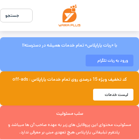
جستجو
با «ربات یاراپلاس» تمام خدمات همیشه در دسترسته!!
ورود به ربات تلگرام
کد تخفیف ویژه 15 درصدی روی تمام خدمات یاراپلاس : off-ads
لیست خدمات
سلب مسئولیت
مسئولیت محتوای این پروفایل های زیر به عهده صاحب آن ها میباشد و
پلتفرم تبلیغاتی یاراپلاس هیچ تعهدی مبنی بر معرفی ندارد.