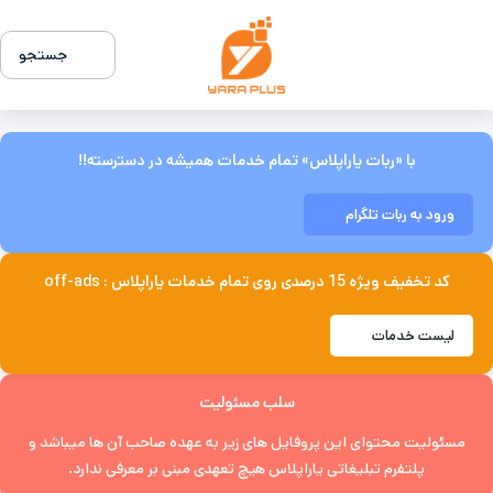
جستجو
با «ربات یاراپلاس» تمام خدمات همیشه در دسترسته!!
ورود به ربات تلگرام
کد تخفیف ویژه 15 درصدی روی تمام خدمات یاراپلاس : off-ads
لیست خدمات
سلب مسئولیت
مسئولیت محتوای این پروفایل های زیر به عهده صاحب آن ها میباشد و
پلتفرم تبلیغاتی یاراپلاس هیچ تعهدی مبنی بر معرفی ندارد.