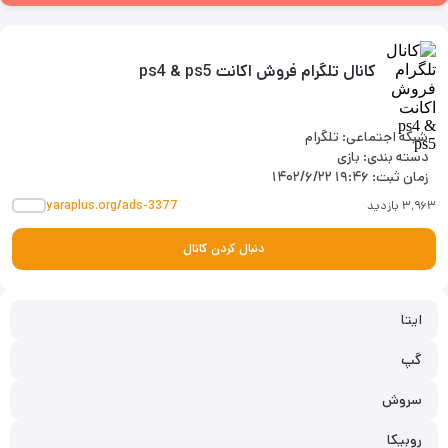
کانال تلگرام فروش اکانت ps4 & ps5
شبکه اجتماعی: تلگرام
دسته بندی: بازی
زمان ثبت:
۱۴۰۲/۶/۲۲ ۱۹:۴۶
۳٬۹۶۳ بازدید
yaraplus.org/ads-3377
دنبال کردن کانال
ایتا
گپ
سروش
روبیکا