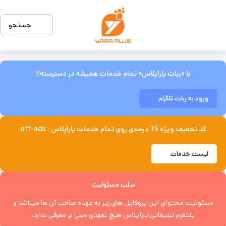
جستجو
با «ربات یاراپلاس» تمام خدمات همیشه در دسترسته!!
ورود به ربات تلگرام
کد تخفیف ویژه 15 درصدی روی تمام خدمات یاراپلاس : off-ads
لیست خدمات
سلب مسئولیت
مسئولیت محتوای این پروفایل های زیر به عهده صاحب آن ها میباشد و
پلتفرم تبلیغاتی یاراپلاس هیچ تعهدی مبنی بر معرفی ندارد.