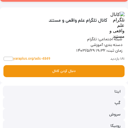
کانال تلگرام علم واقعی و مستند
شبکه اجتماعی: تلگرام
دسته بندی: آموزشی
زمان ثبت:
۱۴۰۳/۵/۲۹ ۱۹:۳۲
۱۸۱ بازدید
yaraplus.org/ads-4849
دنبال کردن کانال
ایتا
گپ
سروش
روبیکا