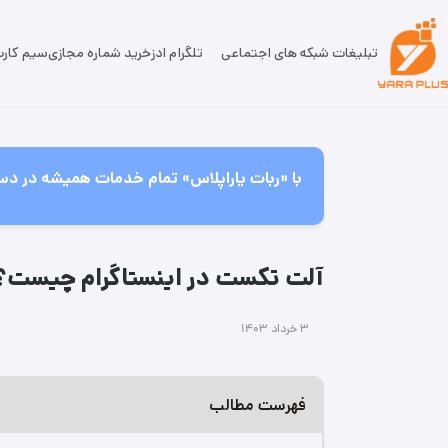
تبلیغات شبکه های اجتماعی
تلگرام ادز
خرید شماره مجازی
سیم کار
با «ربات یاراپلاس» تمام خدمات همیشه در دس
آلت تکست در اینستاگرام چیست؟ ⚡️ کاربردهای xt
۳ خرداد ۱۴۰۳
فهرست مطالب