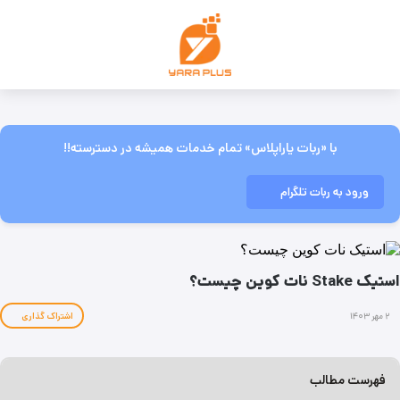
با «ربات یاراپلاس» تمام خدمات همیشه در دسترسته!!
ورود به ربات تلگرام
استیک Stake نات کوین چیست؟
۲ مهر ۱۴۰۳
اشتراک گذاری
فهرست مطالب