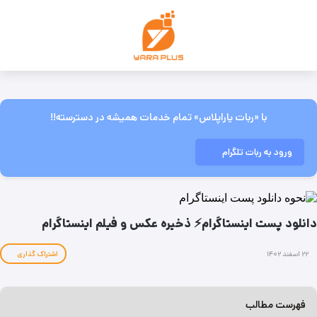
با «ربات یاراپلاس» تمام خدمات همیشه در دسترسته!!
ورود به ربات تلگرام
دانلود پست اینستاگرام⚡ ذخیره عکس و فیلم اینستاگرام
۲۲ اسفند ۱۴۰۲
اشتراک گذاری
فهرست مطالب