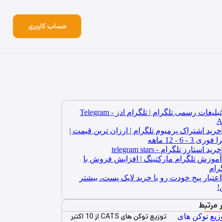
حساب کاربری
ر مرتبط
توزیع توکن‌ های CATS از 10 اکتبر