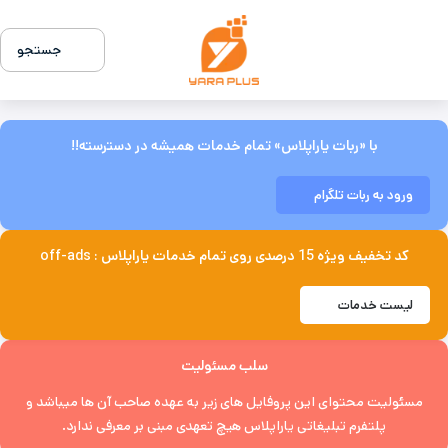
جستجو
با «ربات یاراپلاس» تمام خدمات همیشه در دسترسته!!
ورود به ربات تلگرام
کد تخفیف ویژه 15 درصدی روی تمام خدمات یاراپلاس : off-ads
لیست خدمات
سلب مسئولیت
مسئولیت محتوای این پروفایل های زیر به عهده صاحب آن ها میباشد و
پلتفرم تبلیغاتی یاراپلاس هیچ تعهدی مبنی بر معرفی ندارد.