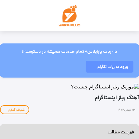
با «ربات یاراپلاس» تمام خدمات همیشه در دسترسته!!
ورود به ربات تلگرام
آهنگ ریلز اینستاگرام
۲۳ بهمن ۱۴۰۲
اشتراک گذاری
فهرست مطالب